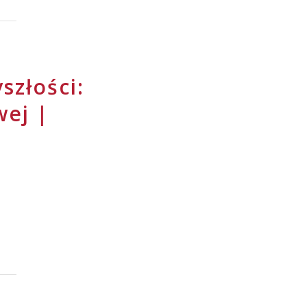
szłości:
wej |