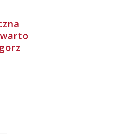
czna
 warto
gorz