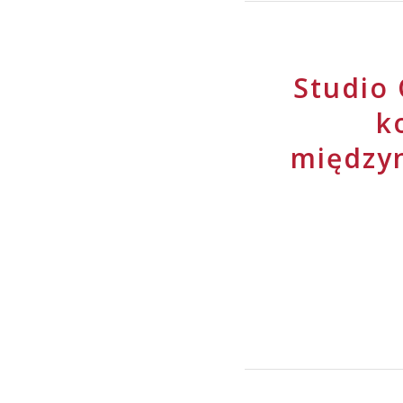
Studio 
k
między