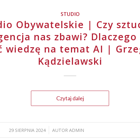
STUDIO
dio Obywatelskie | Czy sztu
igencja nas zbawi? Dlaczego
ć wiedzę na temat AI | Grze
Kądzielawski
Czytaj dalej
29 SIERPNIA 2024
AUTOR
ADMIN
/