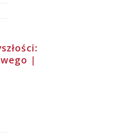
szłości:
owego |