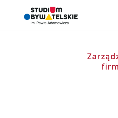
Zarządz
fir