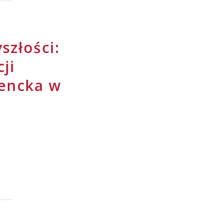
szłości:
ji
encka w