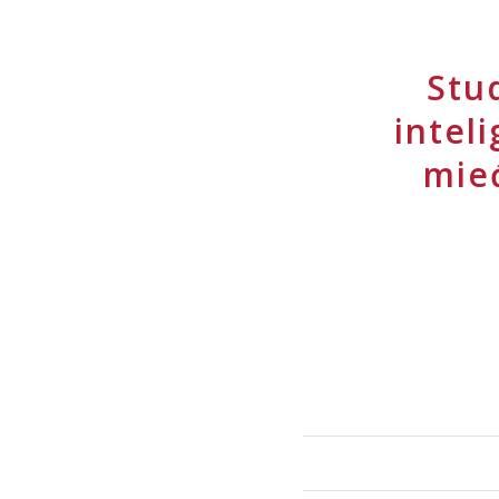
Stu
intel
mie