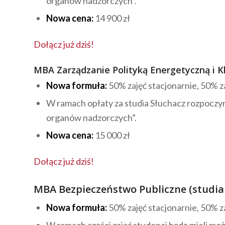
organów nadzorczych”.
Nowa cena:
14 900 zł
Dołącz już dziś!
MBA Zarządzanie Polityką Energetyczną i K
Nowa formuła:
50% zajęć stacjonarnie, 50% za
W ramach opłaty za studia Słuchacz rozpoczy
organów nadzorczych”.
Nowa cena:
15 000 zł
Dołącz
już dziś!
MBA Bezpieczeństwo Publiczne
(studia
Nowa formuła:
50% zajęć stacjonarnie, 50% za