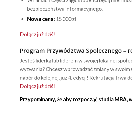
W ramach części zajęć studenci będą mieli mo
bezpieczeństwa informacyjnego.
Nowa cena:
15 000 zł
Dołącz już dziś!
Program Przywództwa Społecznego
– r
Jesteś liderką lub liderem w swojej lokalnej spo
wyzwania? Chcesz wprowadzać zmiany w swoim ś
nabór do kolejnej, już 4. edycji! Rekrutacja trwa d
Dołącz już dziś!
Przypominamy, że aby rozpocząć studia MBA, w