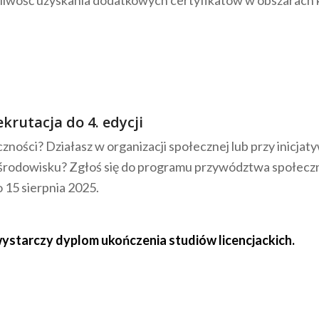
żliwość uzyskania dodatkowych certyfikatów w obszarach k
ekrutacja do 4. edycji
łeczności? Działasz w organizacji społecznej lub przy inic
rodowisku? Zgłoś się do programu przywództwa społeczn
o 15 sierpnia 2025.
ystarczy dyplom ukończenia studiów licencjackich.