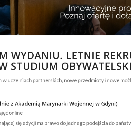
 WYDANIU. LETNIE REKR
W STUDIUM OBYWATELSK
ch w uczelniach partnerskich, nowe przedmioty i nowe moż
nie z Akademią Marynarki Wojennej w Gdyni)
jęć online
nającej się edycji ma prawo do jednego podejścia do pa